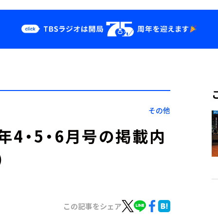
クス
イベント・グッ
ズ
st
YouTube
せ
会社情報
その他
3年4・5・6月号の掲載内
）
この記事をシェア