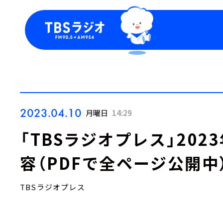
今日の番組表
トピッ
週間番組表
TBS
Podca
お知ら
2023.04.10
月曜日
14:29
「TBSラジオプレス」202
容（PDFで全ページ公開中
TBSラジオプレス