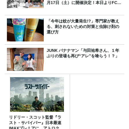
月17日（土）に開催決定！本日よりFC先
行受付スタート！
「今年は蚊が大量発生!?」専門家が教え
る、刺されないための対策と虫除け剤の
選び方
JUNK バナナマン「与田祐希さん、１年
ぶりの登場も再び“アレ”を喰らう！？」
リドリー・スコット監督『ラ
スト・サバイバー』日本最速
IMAXプレミアに、アトロクリ