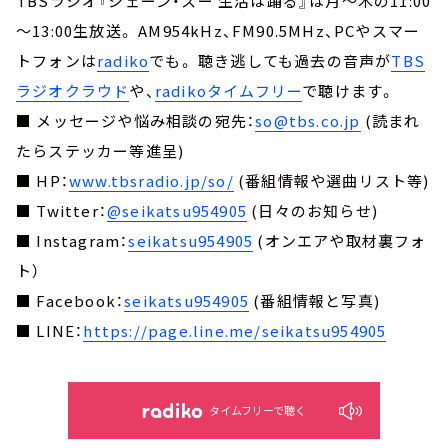
TBSラジオ『ジェーン・スー 生活は踊る』は月～木の11:00
～13:00生放送。 AM954kHz、FM90.5MHz、PCやスマー
トフォンは
radiko
でも。 聴き逃しても過去の音声が
TBS
ラジオクラウド
や、
radikoタイムフリー
で聴けます。
■ メッセージや悩み相談の宛先：
so@tbs.co.jp
(読まれ
たらステッカー等進呈)
■ HP：
www.tbsradio.jp/so/
(番組情報や選曲リスト等)
■ Twitter：
@seikatsu954905
(日々のお知らせ)
■ Instagram：
seikatsu954905
(オンエアや取材裏フォ
ト）
■ Facebook：
seikatsu954905
(番組情報と写真)
■ LINE：
https://page.line.me/seikatsu954905
タイムフリーで聴く