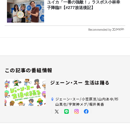
ユイカ「一番の強敵！」ラスボス小林幸
子降臨‼【#277放送後記】
Recommended by
この記事の番組情報
ジェーン・スー 生活は踊る
ジェーン・スー/小笠原亘/山内あゆ/杉
山真也/宇賀神メグ/堀井美香