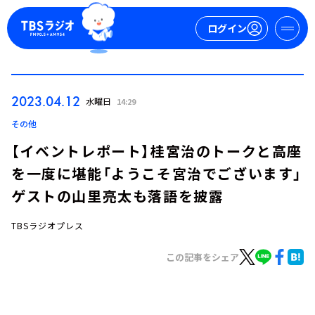
ログイン
マイページ
2023.04.12
水曜日
14:29
新規会員登録
ログイン
その他
【イベントレポート】桂宮治のトークと高座
を一度に堪能「ようこそ宮治でございます」
ゲストの山里亮太も落語を披露
TBSラジオプレス
今日の番組表
この記事をシェア
週間番組表
トピックス
TBS Podcast