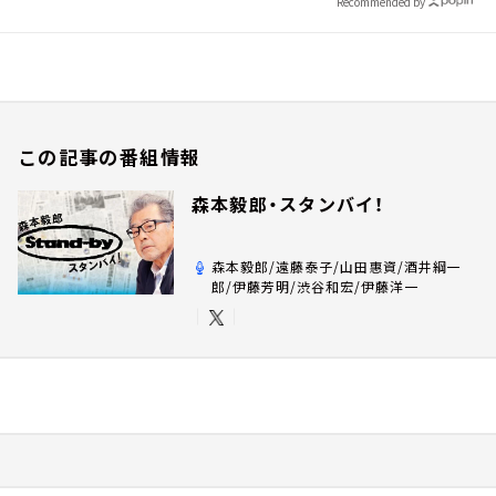
Recommended by
この記事の番組情報
森本毅郎・スタンバイ！
森本毅郎/遠藤泰子/山田惠資/酒井綱一
郎/伊藤芳明/渋谷和宏/伊藤洋一