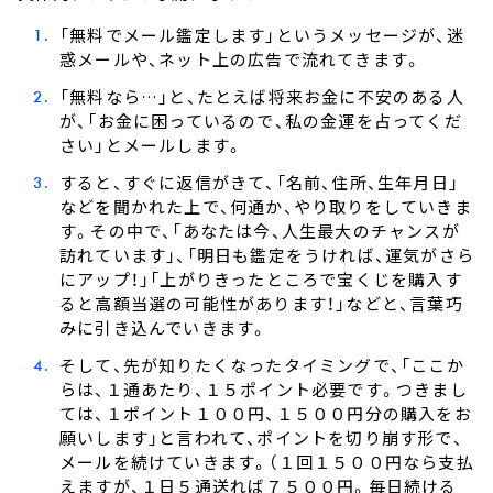
「無料でメール鑑定します」というメッセージが、迷
惑メールや、ネット上の広告で流れてきます。
「無料なら…」と、たとえば将来お金に不安のある人
が、「お金に困っているので、私の金運を占ってくだ
さい」とメールします。
すると、すぐに返信がきて、「名前、住所、生年月日」
などを聞かれた上で、何通か、やり取りをしていきま
す。その中で、「あなたは今、人生最大のチャンスが
訪れています」、「明日も鑑定をうければ、運気がさら
にアップ！」「上がりきったところで宝くじを購入す
ると高額当選の可能性があります！」などと、言葉巧
みに引き込んでいきます。
そして、先が知りたくなったタイミングで、「ここか
らは、１通あたり、１５ポイント必要です。つきまし
ては、１ポイント１００円、１５００円分の購入をお
願いします」と言われて、ポイントを切り崩す形で、
メールを続けていきます。（１回１５００円なら支払
えますが、１日５通送れば７５００円。毎日続ける