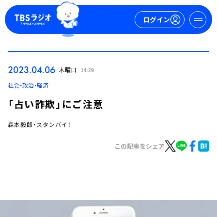
ログイン
マイページ
2023.04.06
木曜日
14:29
新規会員登録
ログイン
社会・政治・経済
「占い詐欺」にご注意
森本毅郎・スタンバイ！
この記事をシェア
今日の番組表
週間番組表
トピックス
TBS Podcast