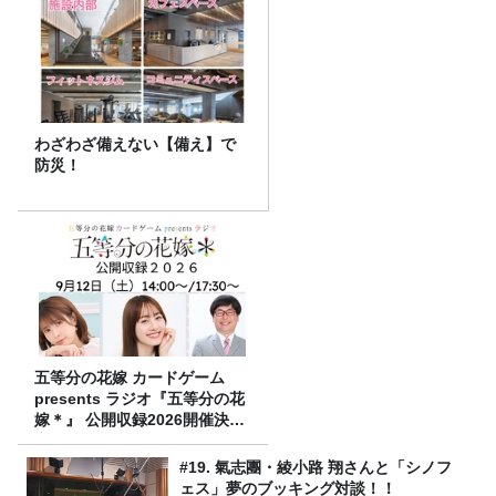
わざわざ備えない【備え】で
防災！
五等分の花嫁 カードゲーム
presents ラジオ『五等分の花
嫁＊』 公開収録2026開催決
定！
#19. 氣志團・綾小路 翔さんと「シノフ
ェス」夢のブッキング対談！！