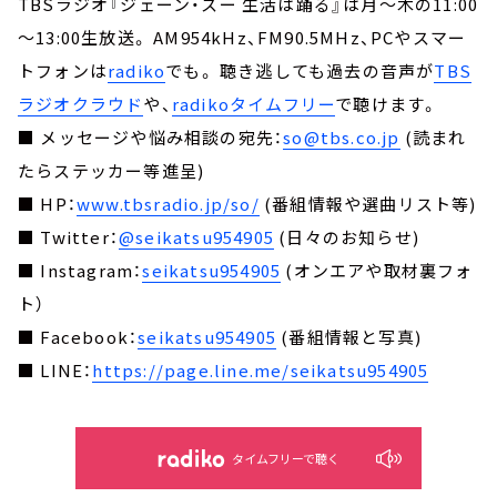
TBSラジオ『ジェーン・スー 生活は踊る』は月～木の11:00
～13:00生放送。 AM954kHz、FM90.5MHz、PCやスマー
トフォンは
radiko
でも。 聴き逃しても過去の音声が
TBS
ラジオクラウド
や、
radikoタイムフリー
で聴けます。
■ メッセージや悩み相談の宛先：
so@tbs.co.jp
(読まれ
たらステッカー等進呈)
■ HP：
www.tbsradio.jp/so/
(番組情報や選曲リスト等)
■ Twitter：
@seikatsu954905
(日々のお知らせ)
■ Instagram：
seikatsu954905
(オンエアや取材裏フォ
ト）
■ Facebook：
seikatsu954905
(番組情報と写真)
■ LINE：
https://page.line.me/seikatsu954905
タイムフリーで聴く