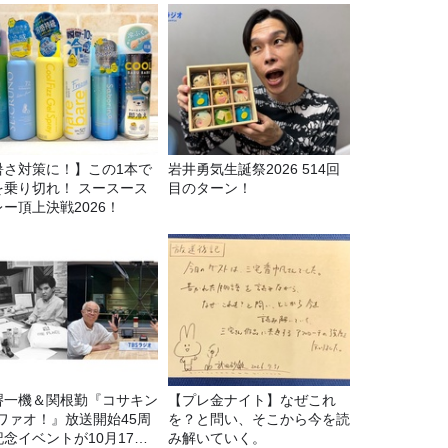
暑さ対策に！】この1本で
岩井勇気生誕祭2026 514回
を乗り切れ！ スースース
目のターン！
レー頂上決戦2026！
堺一機＆関根勤『コサキン
【プレ金ナイト】なぜこれ
Eワァオ！』放送開始45周
を？と問い、そこから今を読
記念イベントが10月17日
み解いていく。