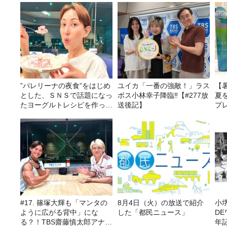
”バレリーナの夜食”をはじめ
ユイカ「一番の強敵！」ラス
【
とした、ＳＮＳで話題になっ
ボス小林幸子降臨‼【#277放
夏
たヨーグルトレシピを作って
送後記】
プ
みた！
#17. 篠塚大輝も「マンタの
8月4日（火）の放送で紹介
小
ように広がる背中」にな
した「都民ニュース」
D
る？！TBS齋藤慎太郎アナに
年