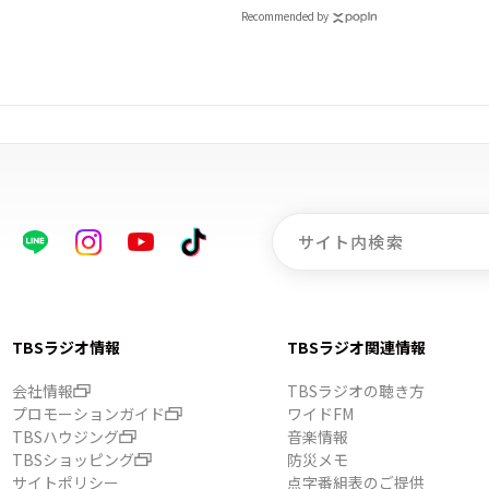
土）に開催決定！本日より
Recommended by
C先行受付スタート！
TBSラジオ情報
TBSラジオ関連情報
会社情報
TBSラジオの聴き方
プロモーションガイド
ワイドFM
TBSハウジング
音楽情報
TBSショッピング
防災メモ
サイトポリシー
点字番組表のご提供