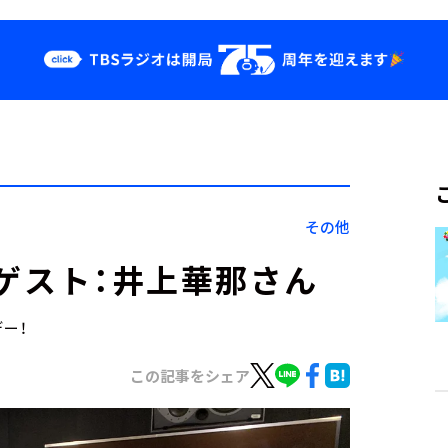
クス
イベント・グッ
ズ
st
YouTube
せ
会社情報
その他
 ゲスト：井上華那さん
デー！
この記事をシェア