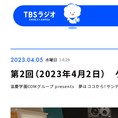
今日の番組表
トピッ
週間番組表
TBS
Podca
お知ら
2023.04.05
水曜日
14:29
第2回（2023年4月2日）
滋慶学園COMグループ presents 夢はココから！サン