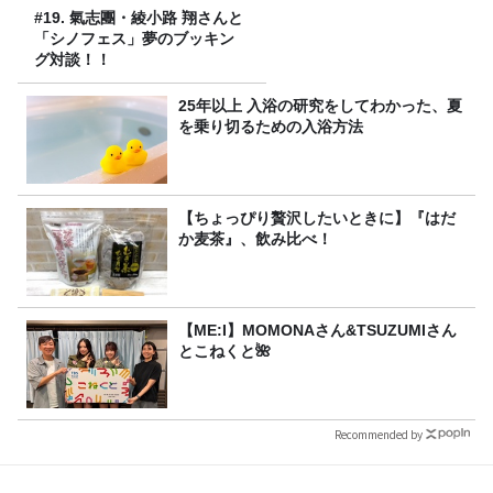
#19. 氣志團・綾小路 翔さんと
「シノフェス」夢のブッキン
グ対談！！
25年以上 入浴の研究をしてわかった、夏
を乗り切るための入浴方法
【ちょっぴり贅沢したいときに】『はだ
か麦茶』、飲み比べ！
【ME:I】MOMONAさん&TSUZUMIさん
とこねくと🌺
Recommended by