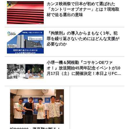
カンヌ映画祭で日本が初めて選ばれた
「カントリーオブオナー」とは？現地取
材で迫る選出の意味
『拘禁刑』の導入からまもなく1年。犯
罪を繰り返さないためにはどんな支援が
必要なのか
小堺一機＆関根勤『コサキンDEワァ
オ！』放送開始45周年記念イベントが10
月17日（土）に開催決定！本日よりFC先
行受付スタート！