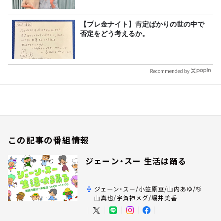
【プレ金ナイト】肯定ばかりの世の中で
否定をどう考えるか。
Recommended by
この記事の番組情報
ジェーン・スー 生活は踊る
ジェーン・スー/小笠原亘/山内あゆ/杉
山真也/宇賀神メグ/堀井美香