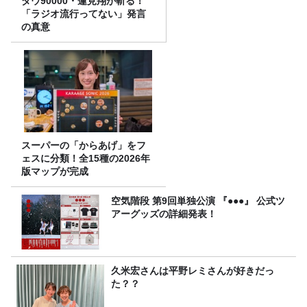
ダウ90000・蓮見翔が斬る！
「ラジオ流行ってない」発言
の真意
スーパーの「からあげ」をフ
ェスに分類！全15種の2026年
版マップが完成
空気階段 第9回単独公演 『●●●』 公式ツ
アーグッズの詳細発表！
久米宏さんは平野レミさんが好きだっ
た？？