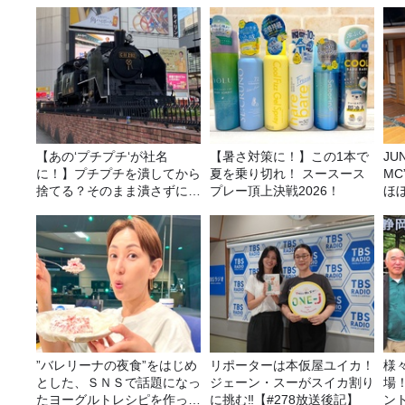
【あの‘プチプチ‘が社名
【暑さ対策に！】この1本で
JUNK バナナ
に！】プチプチを潰してから
夏を乗り切れ！ スースース
M
捨てる？そのまま潰さずに捨
プレー頂上決戦2026！
ほ
てる？
”バレリーナの夜食”をはじめ
リポーターは本仮屋ユイカ！
様
とした、ＳＮＳで話題になっ
ジェーン・スーがスイカ割り
場
たヨーグルトレシピを作って
に挑む‼【#278放送後記】
ン