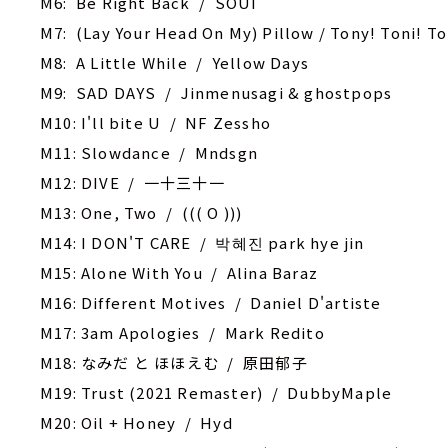
M6: Be Right Back / SOUI
M7: (Lay Your Head On My) Pillow / Tony! Toni! T
M8: A Little While / Yellow Days
M9: SAD DAYS / Jinmenusagi & ghostpops
M10: I'll bite U / NF Zessho
M11: Slowdance / Mndsgn
M12: DIVE / 一十三十一
M13: One, Two / ((( O )))
M14: I DON'T CARE / 박혜진 park hye jin
M15: Alone With You / Alina Baraz
M16: Different Motives / Daniel D'artiste
M17: 3am Apologies / Mark Redito
M18: なみだ と ほほえむ / 原田郁子
M19: Trust (2021 Remaster) / DubbyMaple
M20: Oil + Honey / Hyd