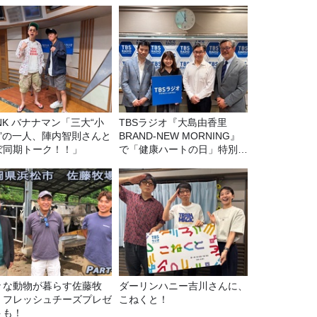
マン「三大“小
TBSラジオ『大島由香里
C”の一人、陣内智則さんと
BRAND-NEW MORNING』
ぼ同期トーク！！」
で「健康ハートの日」特別企
画を8/10（月）に放送
々な動物が暮らす佐藤牧
ダーリンハニー吉川さんに、
！フレッシュチーズプレゼ
こねくと！
トも！