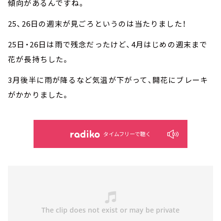
傾向があるんですね。
25
、
26
日の週末が見ごろというのは当たりました！
25
日・
26
日は雨で残念だったけど、
4
月はじめの週末まで
花が長持ちした。
3
月後半に雨が降るなど気温が下がって、開花にブレーキ
がかかりました。
タイムフリーで聴く