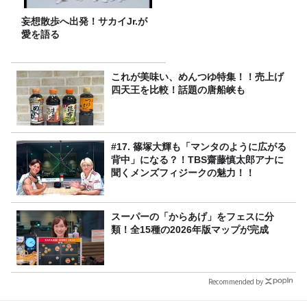
妄想散歩へ出発！サカイJr.が
愛を語る
これが美味い、めんつゆ特集！！売上げ
四天王を比較！話題の唐船峡も
#17. 篠塚大輝も「マンタのように広がる
背中」になる？！TBS齋藤慎太郎アナに
聞くメンズフィジークの魅力！！
スーパーの「からあげ」をフェスに分
類！全15種の2026年版マップが完成
Recommended by