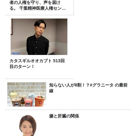
者の人権を守り、声を届け
る。 千葉精神医療人権センタ
ーの取り組み
カタスギルオオカブト 513回
目のターン！
知らない人が8割！？#グラニータ の最前
線
腸と肝臓の関係