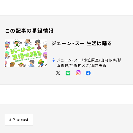
この記事の番組情報
ジェーン・スー 生活は踊る
ジェーン・スー/小笠原亘/山内あゆ/杉
山真也/宇賀神メグ/堀井美香
# Podcast