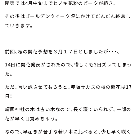
関東では
4
月中旬までヒノキ花粉のピークが続き、
その後はゴールデンウイーク頃にかけてだんだん終息し
ていきます。
前回、桜の開花予想を３月１７日としましたが・・・、
14
日に開花発表がされたので、惜しくも
3
日ズレてしまっ
た。
ただ、言い訳させてもらうと、赤坂サカスの桜の開花は
17
日！
靖国神社の木は古い木なので、長く寝ていられず、一部の
花が早く目覚めちゃう。
なので、早起きが苦手な若い木に比べると、少し早く咲く