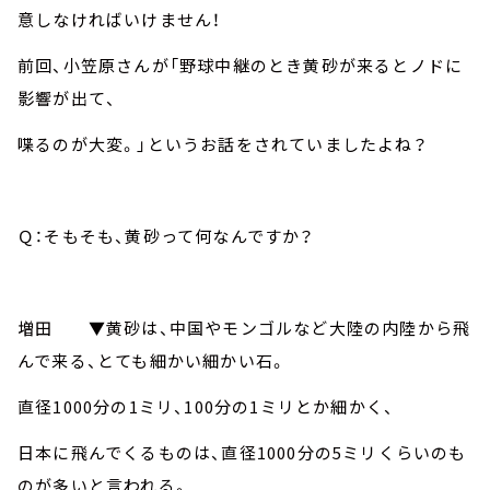
意しなければいけません！
前回、小笠原さんが「野球中継のとき黄砂が来るとノドに
影響が出て、
喋るのが大変。」というお話をされていましたよね？
Ｑ：そもそも、黄砂って何なんですか？
増田
▼
黄砂は、中国やモンゴルなど大陸の内陸から飛
んで来る、とても細かい細かい石。
直径
1000
分の
1
ミリ、
100
分の
1
ミリとか細かく、
日本に飛んでくるものは、直径
1000
分の
5
ミリくらいのも
のが多いと言われる。