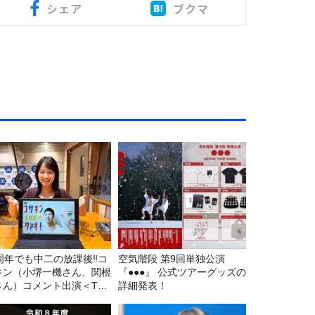
シェア
ブクマ
5周年でも中二の放課後‼コ
空気階段 第9回単独公演
キン（小堺一機さん、関根
『●●●』 公式ツアーグッズの
さん）コメント出演＜TBS
詳細発表！
ジオ番組審議会からのご報
＞