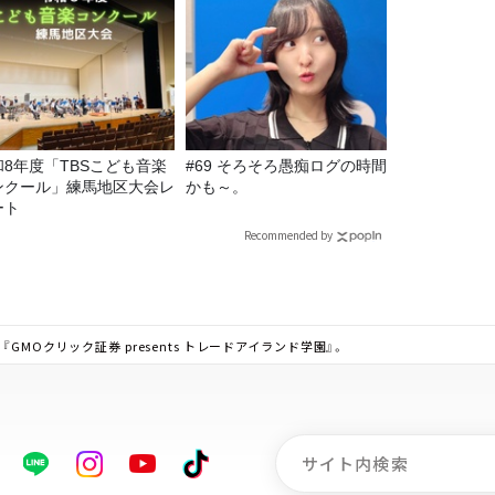
和8年度「TBSこども音楽
#69 そろそろ愚痴ログの時間
ンクール」練馬地区大会レ
かも～。
ート
Recommended by
MOクリック証券 presents トレードアイランド学園』。