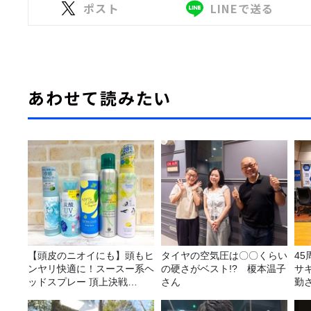
ポスト
LINEで送る
あわせて読みたい
【頭皮のニオイにも】頭もヒ
タイヤの空気圧は〇〇くらい
4
ンヤリ快適に！スースー系ヘ
の硬さがベスト!? 榎本温子
サ
ッドスプレー 頂上決戦
さん
勤
2026！
ラ
告