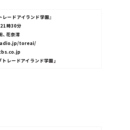
s トレードアイランド学園』
21時30分
田、花奈澪
adio.jp/toreai/
bs.co.jp
ジオ「トレードアイランド学園」