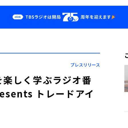
クス
イベント・グッ
ズ
st
YouTube
せ
会社情報
プレスリリース
を楽しく学ぶラジオ番
esents トレードアイ