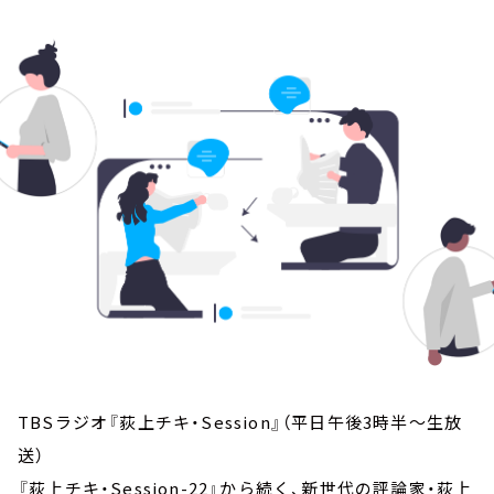
お知らせ
イベント・グッズ
YouTube
会社情報
TBSラジオ『荻上チキ・Session』（平日午後3時半～生放
送）
『荻上チキ・Session-22』から続く、新世代の評論家・荻上