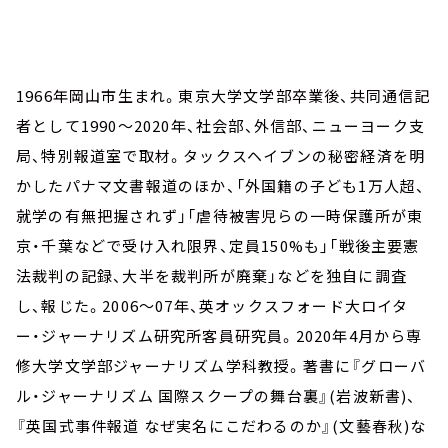
1966年岡山市生まれ。東京大学文学部卒業後、共同通信記
者として1990～2020年、社会部、外信部、ニューヨーク支
局、特別報道室で取材。タックスヘイブンの秘密経済を明
かしたパナマ文書報道のほか、「外国籍の子ども1万人超、
就学の有無把握されず」「虐待被害児らの一時保護所が東
京・千葉などで受け入れ限界、定員150%も」「戦後主要憲
法裁判の記録、大半を裁判所が廃棄」などを独自に調査
し、報じた。2006～07年、英オックスフォード大ロイタ
ー・ジャーナリズム研究所客員研究員。2020年4月から専
修大学文学部ジャーナリズム学科教授。著書に『グローバ
ル・ジャーナリズム 国際スクープの舞台裏』(岩波新書)、
『英国式事件報道 なぜ実名にこだわるのか』(文藝春秋)な