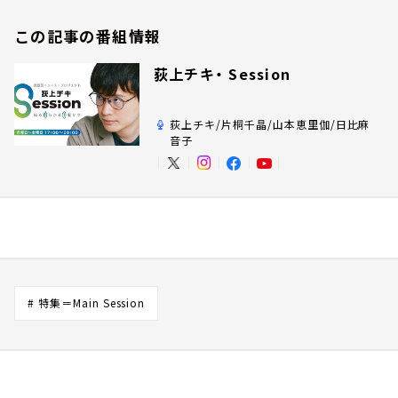
この記事の番組情報
荻上チキ・ Session
荻上チキ/片桐千晶/山本恵里伽/日比麻
音子
# 特集＝Main Session