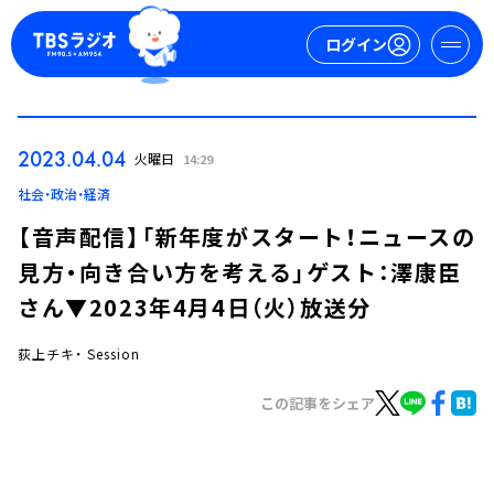
ログイン
マイページ
2023.04.04
火曜日
14:29
新規会員登録
ログイン
社会・政治・経済
【音声配信】「新年度がスタート！ニュースの
見方・向き合い方を考える」ゲスト：澤康臣
さん▼2023年4月4日（火）放送分
荻上チキ・ Session
今日の番組表
この記事をシェア
週間番組表
トピックス
TBS Podcast