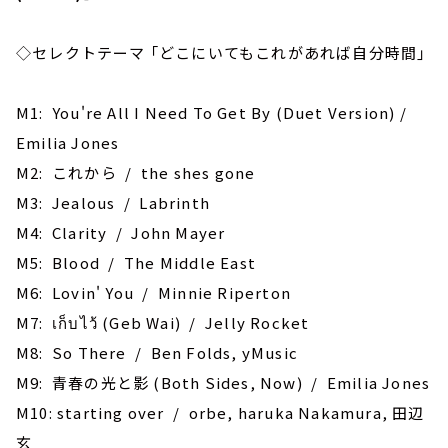
◇セレクトテーマ 「どこにいてもこれがあれば自分時間」
M1: You're All I Need To Get By (Duet Version) /
Emilia Jones
M2: これから / the shes gone
M3: Jealous / Labrinth
M4: Clarity / John Mayer
M5: Blood / The Middle East
M6: Lovin' You / Minnie Riperton
M7: เก็บไว้ (Geb Wai) / Jelly Rocket
M8: So There / Ben Folds, yMusic
M9: 青春の光と影 (Both Sides, Now) / Emilia Jones
M10: starting over / orbe, haruka Nakamura, 田辺
玄