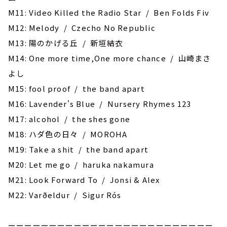
M11: Video Killed the Radio Star / Ben Folds Fiv
M12: Melody / Czecho No Republic
M13: 陽のかげる丘 / 新垣結衣
M14: One more time,One more chance / 山崎まさ
よし
M15: fool proof / the band apart
M16: Lavender's Blue / Nursery Rhymes 123
M17: alcohol / the shes gone
M18: ハダ色の日々 / MOROHA
M19: Take a shit / the band apart
M20: Let me go / haruka nakamura
M21: Look Forward To / Jonsi & Alex
M22: Varðeldur / Sigur Rós
ーーーーーーーーーーーーーーーーーーーーーーーーー