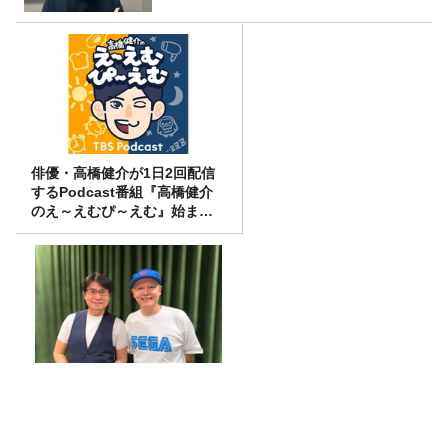
俳優・高橋健介が1日2回配信
するPodcast番組『高橋健介
のえ～えむぴ～えむ』始まり
ます
ラッパー・Boseさん（スチャ
ダラパー）2周目。夢は80年
代・90年代の旧車ラリー！