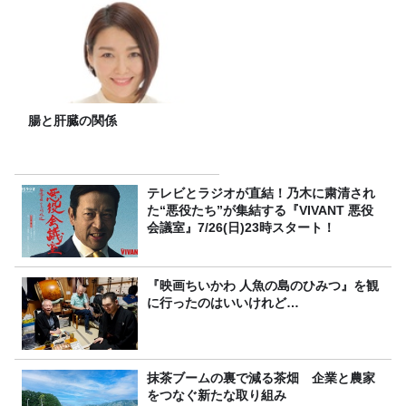
腸と肝臓の関係
テレビとラジオが直結！乃木に粛清され
た“悪役たち”が集結する『VIVANT 悪役
会議室』7/26(日)23時スタート！
『映画ちいかわ 人魚の島のひみつ』を観
に行ったのはいいけれど…
抹茶ブームの裏で減る茶畑 企業と農家
をつなぐ新たな取り組み