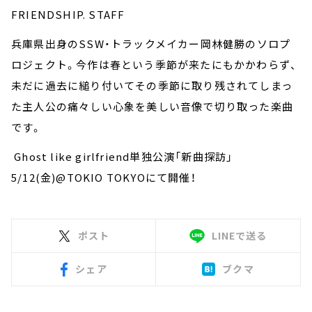
FRIENDSHIP. STAFF
兵庫県出身のSSW・トラックメイカー岡林健勝のソロプ
ロジェクト。今作は春という季節が来たにもかかわらず、
未だに過去に縋り付いてその季節に取り残されてしまっ
た主人公の痛々しい心象を美しい音像で切り取った楽曲
です。
Ghost like girlfriend単独公演「新曲探訪」
5/12(金)@TOKIO TOKYOにて開催！
ポスト
LINEで送る
シェア
ブクマ