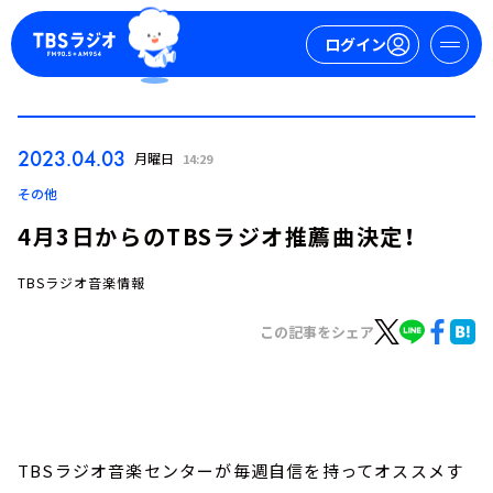
ログイン
マイページ
2023.04.03
月曜日
14:29
新規会員登録
ログイン
その他
4月3日からのTBSラジオ推薦曲決定！
TBSラジオ音楽情報
この記事をシェア
今日の番組表
週間番組表
トピックス
TBSラジオ音楽センターが毎週自信を持ってオススメす
TBS Podcast