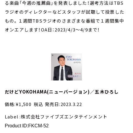
お知らせ
る楽曲「今週の推薦曲」を発表しました！選考方法はTBS
イベント・グッズ
ラジオのディレクターなどスタッフが試聴して投票した
YouTube
もの。１週間TBSラジオのさまざまな番組で１週間集中
会社情報
オンエアします！OA日：2023/4/3～4/9まで！
だけどYOKOHAMA(ニューバージョン)／五木ひろし
価格:¥1,500 税込 発売日:2023.3.22
Label :株式会社ファイブズエンタテインメント
Product ID:FKCM-52