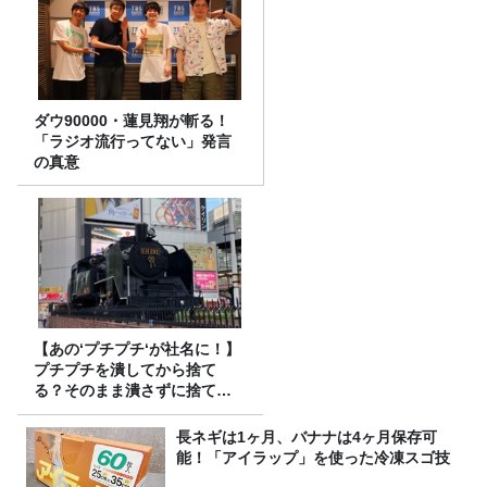
ダウ90000・蓮見翔が斬る！
「ラジオ流行ってない」発言
の真意
【あの‘プチプチ‘が社名に！】
プチプチを潰してから捨て
る？そのまま潰さずに捨て
る？
長ネギは1ヶ月、バナナは4ヶ月保存可
能！「アイラップ」を使った冷凍スゴ技