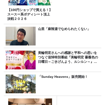
【100円ショップで買える！】
スースー系ボディシート頂上
決戦２０２６
山里「麻辣湯でなめられたくない」
美輪明宏さんへの感謝と平和への思いを
つなぐ追悼特別番組『美輪明宏 薔薇色の
日曜日～ごきげんよう、ルンルン～』
8/9（日）16時放送
「Sunday Heavens」販売開始！