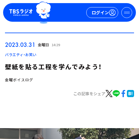
ログイン
マイページ
2023.03.31
金曜日
14:29
新規会員登録
ログイン
バラエティ・お笑い
壁紙を貼る工程を学んでみよう！
金曜ボイスログ
この記事をシェア
今日の番組表
週間番組表
トピックス
TBS Podcast