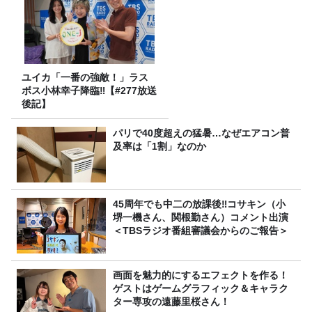
ユイカ「一番の強敵！」ラス
ボス小林幸子降臨‼【#277放送
後記】
パリで40度超えの猛暑…なぜエアコン普
及率は「1割」なのか
45周年でも中二の放課後‼コサキン（小
堺一機さん、関根勤さん）コメント出演
＜TBSラジオ番組審議会からのご報告＞
画面を魅力的にするエフェクトを作る！
ゲストはゲームグラフィック＆キャラク
ター専攻の遠藤里桜さん！