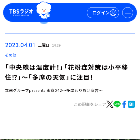
ログイン
マイページ
2023.04.01
土曜日
14:29
新規会員登録
ログイン
その他
「中央線は温度計！」「花粉症対策は小平移
住⁉︎」～「多摩の天気」に注目！
立飛グループpresents 東京042～多摩もりあげ宣言～
この記事をシェア
今日の番組表
週間番組表
トピックス
TBS Podcast