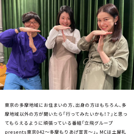
お知らせ
イベント・グッズ
YouTube
会社情報
東京の多摩地域にお住まいの方、出身の方はもちろん、多
摩地域以外の方が聞いたら「行ってみたいかも！？」と思っ
てもらえるように頑張っている番組「立飛グループ
presents
東京
042
～多摩もりあげ宣言～」。
MC
は土屋礼