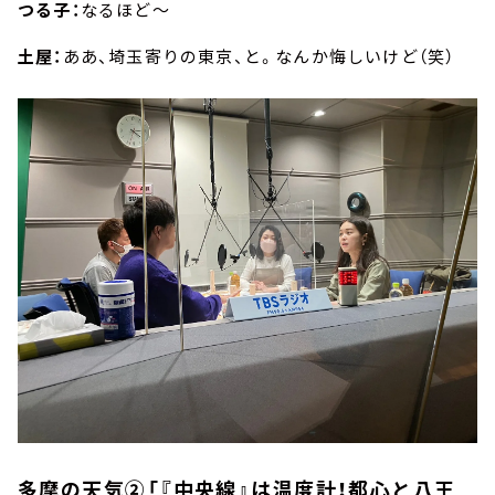
つる子：
なるほど～
土屋：
ああ、埼玉寄りの東京、と。なんか悔しいけど（笑）
多摩の天気②「『中央線』は温度計！都心と八王