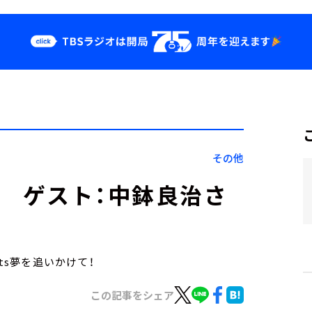
クス
イベント・グッ
ズ
st
YouTube
せ
会社情報
その他
日） ゲスト：中鉢良治さ
ts夢を追いかけて！
この記事をシェア