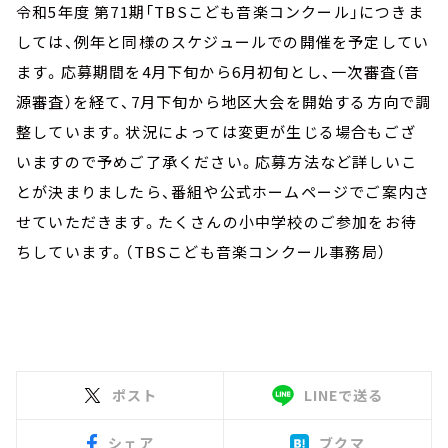
お知らせ
令和5年度 第71期「TBSこども音楽コンクール」につきま
イベント・グッズ
しては、例年と同様のスケジュールでの開催を予定してい
YouTube
ます。応募期間を4月下旬から6月初旬とし、一次審査（音
会社情報
源審査）を経て、7月下旬から地区大会を開始する方向で調
整しています。状況によっては変更が生じる場合もござ
いますので予めご了承ください。応募方法など詳しいこ
とが決まりましたら、番組や公式ホームページでご案内さ
せていただきます。たくさんの小中学校のご参加をお待
ちしています。（TBSこども音楽コンクール事務局）
ポスト
LINEで送る
シェア
ブクマ