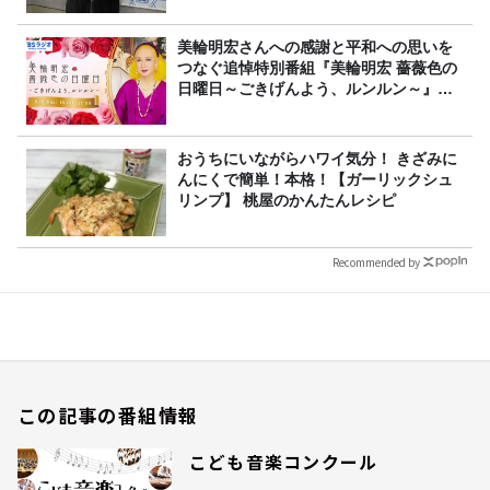
美輪明宏さんへの感謝と平和への思いを
つなぐ追悼特別番組『美輪明宏 薔薇色の
日曜日～ごきげんよう、ルンルン～』
8/9（日）16時放送
おうちにいながらハワイ気分！ きざみに
んにくで簡単！本格！【ガーリックシュ
リンプ】 桃屋のかんたんレシピ
Recommended by
この記事の番組情報
こども音楽コンクール