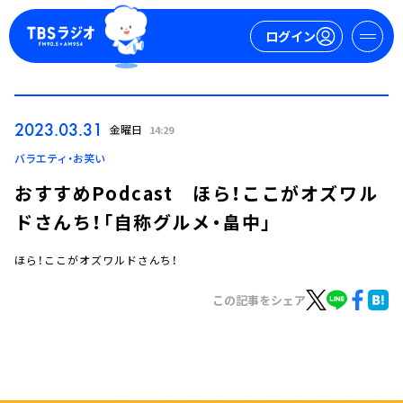
ログイン
マイページ
2023.03.31
金曜日
14:29
新規会員登録
ログイン
バラエティ・お笑い
おすすめPodcast ほら！ここがオズワル
ドさんち！「自称グルメ・畠中」
ほら！ここがオズワルドさんち！
この記事をシェア
今日の番組表
週間番組表
トピックス
TBS Podcast