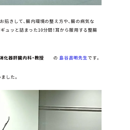
お招きして、腸内環境の整え方や、腸の病気な
ギュッと詰まった10分間！耳から服用する整腸
・消化器肝臓内科・教授
の
島谷昌明先生
です。
いました。