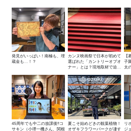
発見がいっぱい！南極も、埋
カンヌ映画祭で日本が初めて
【
蔵金も…！？
選ばれた「カントリーオブオ
子園
ナー」とは？現地取材で迫る
太
選出の意味
45周年でも中二の放課後‼コ
夏こそ始めどきの観葉植物！
リ
サキン（小堺一機さん、関根
オザキフラワーパークが凄す
ジ