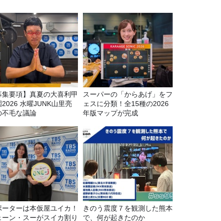
募集要項】真夏の大喜利甲
スーパーの「からあげ」をフ
2026 水曜JUNK山里亮
ェスに分類！全15種の2026
の不毛な議論
年版マップが完成
ポーターは本仮屋ユイカ！
きのう震度７を観測した熊本
ェーン・スーがスイカ割り
で、何が起きたのか