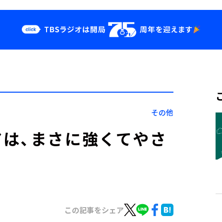
クス
イベント・グッ
ズ
st
YouTube
せ
会社情報
その他
は、まさに強くてやさ
日』
この記事をシェア