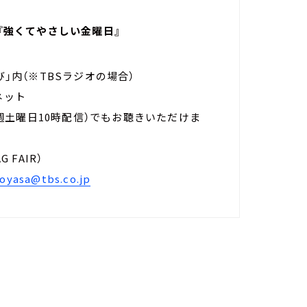
s 『強くてやさしい金曜日』
まむすび」内（※TBSラジオの場合）
全国ネット
週土曜日10時配信）でもお聴きいただけま
。
（RAG FAIR）
oyasa@tbs.co.jp