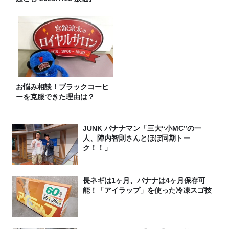
お悩み相談！ブラックコーヒ
ーを克服できた理由は？
JUNK バナナマン「三大“小MC”の一
人、陣内智則さんとほぼ同期トー
ク！！」
長ネギは1ヶ月、バナナは4ヶ月保存可
能！「アイラップ」を使った冷凍スゴ技