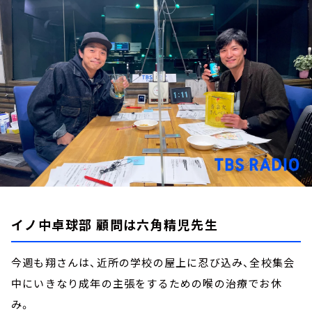
お知らせ
イベント・グッズ
YouTube
会社情報
イノ中卓球部 顧問は六角精児先生
今週も翔さんは、近所の学校の屋上に忍び込み、全校集会
中にいきなり成年の主張をするための喉の治療でお休
み。