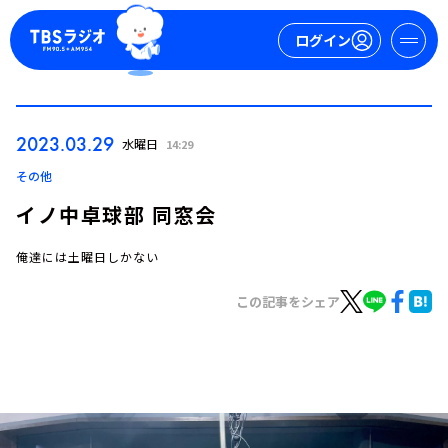
ログイン
マイページ
2023.03.29
水曜日
14:29
新規会員登録
ログイン
その他
イノ中卓球部 同窓会
俺達には土曜日しかない
この記事をシェア
今日の番組表
週間番組表
トピックス
TBS Podcast