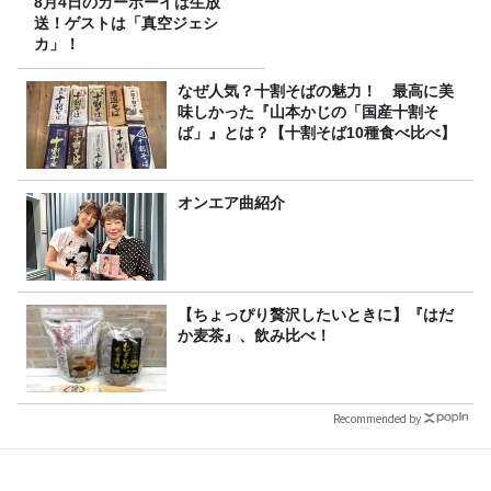
8月4日のカーボーイは生放
送！ゲストは「真空ジェシ
カ」！
なぜ人気？十割そばの魅力！ 最高に美
味しかった『山本かじの「国産十割そ
ば」』とは？【十割そば10種食べ比べ】
オンエア曲紹介
【ちょっぴり贅沢したいときに】『はだ
か麦茶』、飲み比べ！
Recommended by