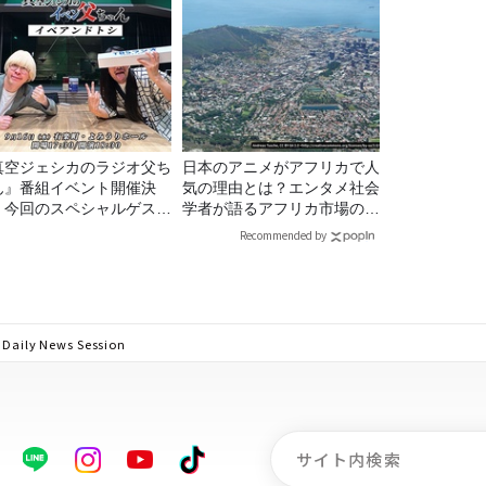
真空ジェシカのラジオ父ち
日本のアニメがアフリカで人
ん』番組イベント開催決
気の理由とは？エンタメ社会
！今回のスペシャルゲスト
学者が語るアフリカ市場のリ
、タカアンドトシ！
アル
Recommended by
 News Session