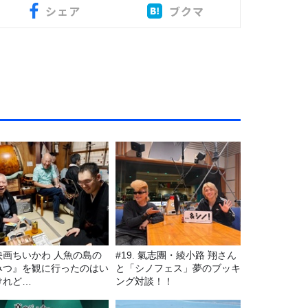
シェア
ブクマ
映画ちいかわ 人魚の島の
#19. 氣志團・綾小路 翔さん
みつ』を観に行ったのはい
と「シノフェス」夢のブッキ
けれど…
ング対談！！