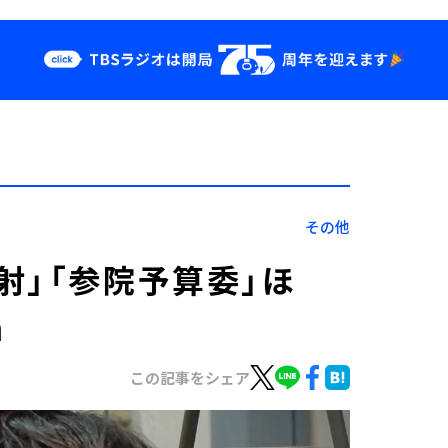
クス
イベント・グッ
ズ
st
YouTube
せ
会社情報
その他
射」「参院予算委」ほ
n
この記事をシェア