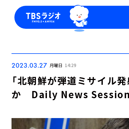
今日の番組表
トピッ
週間番組表
TBS
Podca
お知ら
2023.03.27
月曜日
14:29
「北朝鮮が弾道ミサイル発
か Daily News Sessio