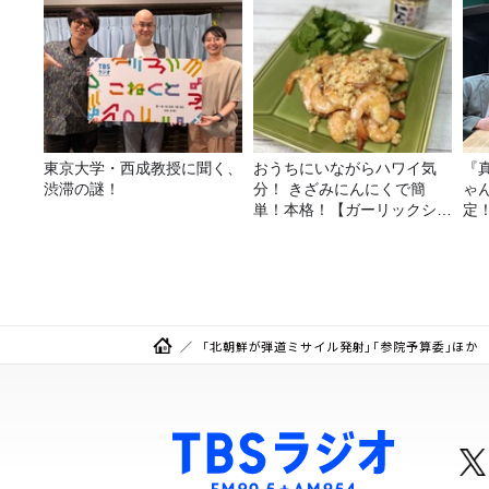
東京大学・西成教授に聞く、
おうちにいながらハワイ気
『
渋滞の謎！
分！ きざみにんにくで簡
ゃ
単！本格！【ガーリックシュ
定
リンプ】 桃屋のかんたんレ
は
シピ
「北朝鮮が弾道ミサイル発射」「参院予算委」ほか Daily