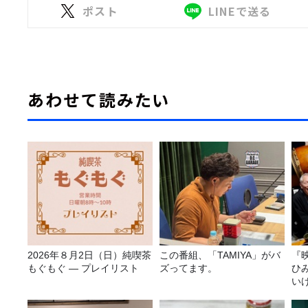
ポスト
LINEで送る
あわせて読みたい
2026年８月2日（日）純喫茶
この番組、「TAMIYA」がバ
『
もぐもぐ ― プレイリスト
ズってます。
ひ
い