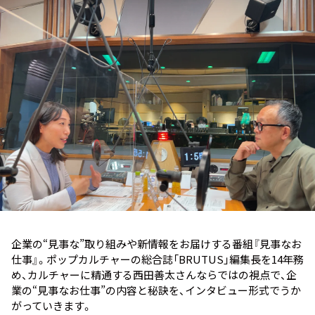
お知らせ
イベント・グッズ
YouTube
会社情報
企業の“見事な”取り組みや新情報をお届けする番組『見事なお
仕事』。ポップカルチャーの総合誌「BRUTUS」編集長を14年務
め、カルチャーに精通する西田善太さんならではの視点で、企
業の“見事なお仕事”の内容と秘訣を、インタビュー形式でうか
がっていきます。