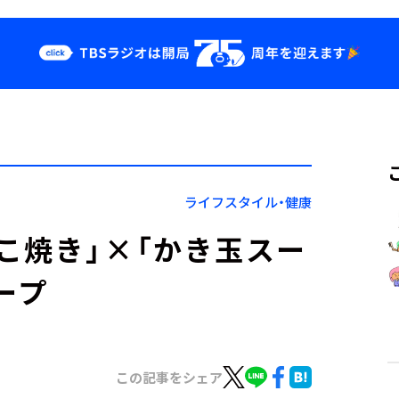
クス
イベント・グッ
ズ
st
YouTube
せ
会社情報
ライフスタイル・健康
こ焼き」×「かき玉スー
ープ
この記事をシェア