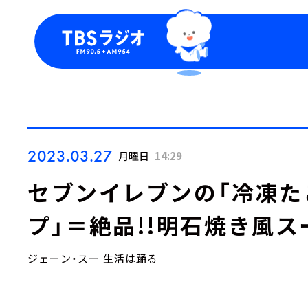
今日の番組表
トピッ
週間番組表
TBS
Podca
お知ら
2023.03.27
月曜日
14:29
セブンイレブンの「冷凍た
プ」＝絶品!!明石焼き風ス
ジェーン・スー 生活は踊る