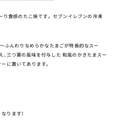
ーり食感のたこ焼です。 セブンイレブンの冷凍
 ～ふんわりなめらかなたまごが特長的なスー
え、三つ葉の風味を付与した 和風のかきたまスー
ナーに置いてあります。
深くなります！