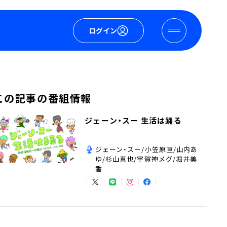
ログイン
この記事の番組情報
ジェーン・スー 生活は踊る
ジェーン・スー/小笠原亘/山内あ
ゆ/杉山真也/宇賀神メグ/堀井美
香