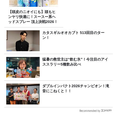
【頭皮のニオイにも】頭もヒ
ンヤリ快適に！スースー系ヘ
ッドスプレー 頂上決戦2026！
カタスギルオオカブト 513回目のター
ン！
猛暑の救世主は“飲む氷”！今注目のアイ
ススラリー5種飲み比べ
ダブルインパクト2026チャンピオン！滝
音にこねくと！！
Recommended by