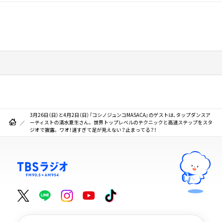
3月26日（日）と4月2日（日）『コシノジュンコMASACA』のゲストは､タップダンスア
ーティストの清水夏生さん。 世界トップレベルのテクニックと高速ステップをスタ
ジオで披露。 ワオ！速すぎて足が見えない？止まってる？！