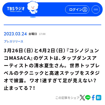
ログイン
マイページ
2023.03.24
金曜日
17:00
新規会員登録
ログイン
プレスリリース
3月26日（日）と4月2日（日）『コシノジュン
コMASACA』のゲストは､タップダンスア
ーティストの清水夏生さん。 世界トップレ
ベルのテクニックと高速ステップをスタジ
オで披露。 ワオ！速すぎて足が見えない？
今日の番組表
止まってる？！
週間番組表
トピックス
この記事をシェア
TBS Podcast