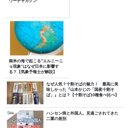
ウーチャカクン
南米の海で起こる”エルニーニ
ョ現象”はなぜ日本に影響す
る？【気象予報士が解説】
なぜ人気？十割そばの魅力！ 最高に美
味しかった『山本かじの「国産十割そ
ば」』とは？【十割そば10種食べ比べ】
ハンセン病と外国人。見過ごされてきた
二重の差別