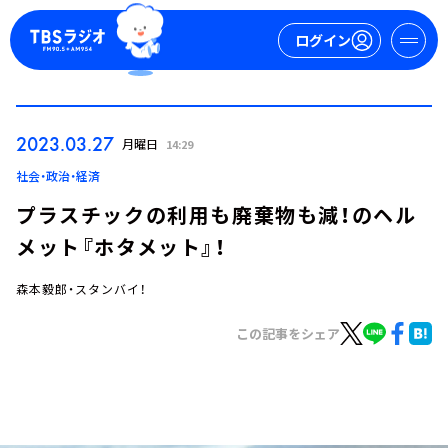
ログイン
マイページ
2023.03.27
月曜日
14:29
新規会員登録
ログイン
社会・政治・経済
プラスチックの利用も廃棄物も減！のヘル
メット『ホタメット』！
森本毅郎・スタンバイ！
この記事をシェア
今日の番組表
週間番組表
トピックス
TBS Podcast