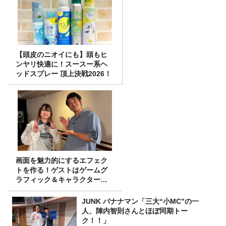
【頭皮のニオイにも】頭もヒ
ンヤリ快適に！スースー系ヘ
ッドスプレー 頂上決戦2026！
画面を魅力的にするエフェク
トを作る！ゲストはゲームグ
ラフィック＆キャラクター専
攻の遠藤里桜さん！
JUNK バナナマン「三大“小MC”の一
人、陣内智則さんとほぼ同期トー
ク！！」