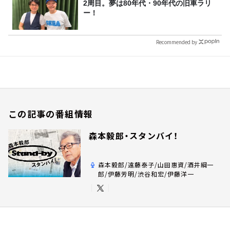
2周目。夢は80年代・90年代の旧車ラリ
ー！
Recommended by
この記事の番組情報
森本毅郎・スタンバイ！
森本毅郎/遠藤泰子/山田惠資/酒井綱一
郎/伊藤芳明/渋谷和宏/伊藤洋一