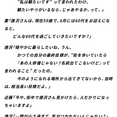
”私は観たいです” って言われたわけ。
観たいやつがいるなら、じゃあやるか、って。」
要「唐沢さんは、現在59歳で、6月には60代をお迎えにな
ると。
どんな60代を過ごしていきたいですか？」
唐沢「穏やかに暮らしたいね。うん。
かつての自分の最終目標が、”街を歩いていたら
『あの人俳優じゃない？名前出てこないけど』って
言われること” だったの。
今のようになれる場所から出てきてないから、当時
は、相当高い目標だよ。」
近藤「今や、街中で唐沢さん見かけたら、人だかりになっ
ちゃいますよ」
唐沢「…顔が小さ過ぎて、気がつかれないんじゃない？」