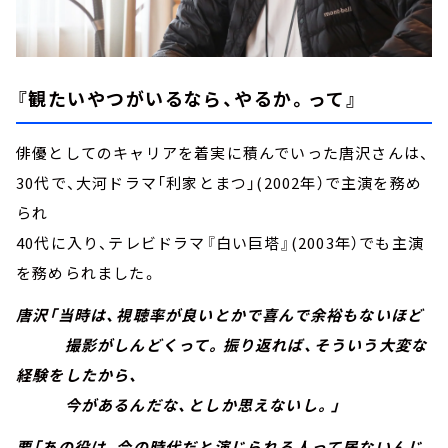
『観たいやつがいるなら、やるか。って』
俳優としてのキャリアを着実に積んでいった唐沢さんは、
30代で、大河ドラマ「利家とまつ」(2002年）で主演を務め
られ
40代に入り、テレビドラマ『白い巨塔』(2003年）でも主演
を務められました。
唐沢「当時は、視聴率が良いとかで喜んで余裕もないほど
撮影がしんどくって。振り返れば、そういう大変な
経験をしたから、
今があるんだな、としか思えないし。」
要「あの役は、今の時代だと演じられる人って居ないんじ