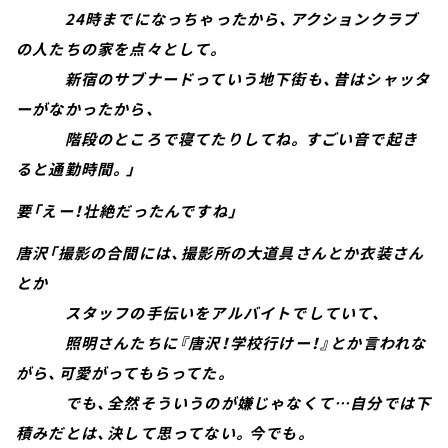
24時までになっちゃったから、アクションクラブ
の人たちの家を点々として。
新宿のサブナードっていう地下街も、昔はシャッタ
ーがなかったから、
階段のところで寝てたりしてね。すごい音で起き
ると通勤時間。」
要「えー！壮絶だったんですね」
唐沢「撮影の合間には、撮影所の大道具さんとか衣装さん
とか
スタッフの手伝いをアルバイトでしていて、
照明さんたちに『唐沢！学校行けー！』とか言われな
がら、可愛がってもらってた。
でも、全然そういうのが嫌じゃなくて…自分では下
積みだとは、決して思ってない。今でも。