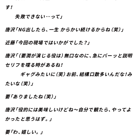
す！
失敗できない…って」
唐沢「NG出したら、一生 からかい続けるからね（笑）」
近藤「今回の現場ではいかがでした？」
唐沢「（要潤が演じる役は）無口なのに、急にバーッと説明
セリフを喋る時があるね！
ギャグみたいに（笑）お前、結構口数多いんだな！み
たいな（笑）」
要「ありましたね（笑）」
唐沢「役的には美味しいけどね～自分で観たら、やってよ
かったと思うはず。」
要「わ、嬉しい。」