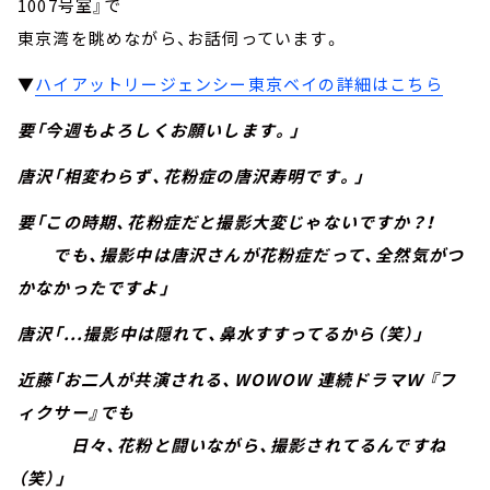
1007号室』で
東京湾を眺めながら、お話伺っています。
▼
ハイアットリージェンシー東京ベイの詳細はこちら
要「今週もよろしくお願いします。」
唐沢「相変わらず、花粉症の唐沢寿明です。」
要「この時期、花粉症だと撮影大変じゃないですか？！
でも、撮影中は唐沢さんが花粉症だって、全然気がつ
かなかったですよ」
唐沢「...撮影中は隠れて、鼻水すすってるから（笑）」
近藤「お二人が共演される、WOWOW 連続ドラマＷ 『フ
ィクサー』でも
日々、花粉と闘いながら、撮影されてるんですね
（笑）」