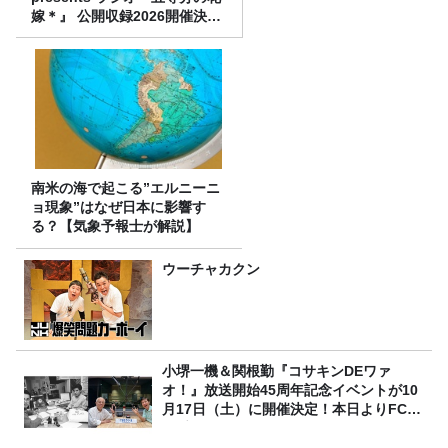
嫁＊』 公開収録2026開催決
定！
南米の海で起こる”エルニーニ
ョ現象”はなぜ日本に影響す
る？【気象予報士が解説】
ウーチャカクン
小堺一機＆関根勤『コサキンDEワァ
オ！』放送開始45周年記念イベントが10
月17日（土）に開催決定！本日よりFC先
行受付スタート！