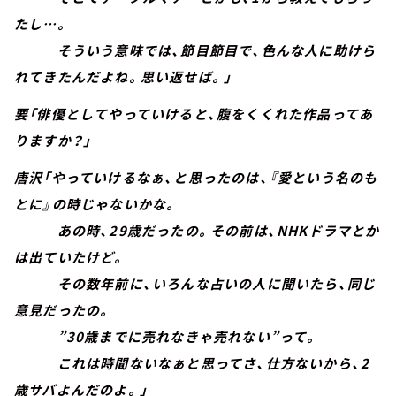
たし…。
そういう意味では、節目節目で、色んな人に助けら
れてきたんだよね。思い返せば。」
要「俳優としてやっていけると、腹をくくれた作品ってあ
りますか？」
唐沢「やっていけるなぁ、と思ったのは、『愛という名のも
とに』の時じゃないかな。
あの時、29歳だったの。その前は、NHKドラマとか
は出ていたけど。
その数年前に、いろんな占いの人に聞いたら、同じ
意見だったの。
”30歳までに売れなきゃ売れない”って。
これは時間ないなぁと思ってさ、仕方ないから、2
歳サバよんだのよ。」