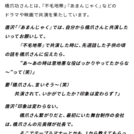
橋爪功さんとは、『不毛地帯』『あまんじゃく』などの
ドラマや映画で共演を果たしています。
唐沢「『あまんじゃく』では、自分から橋爪さんと共演した
いってお願いして。
『不毛地帯』で共演した時に、先週話した子供の頃
の話を橋爪さんに伝えたら、
”あ～あの時は意地悪な役ばっかりやってたからな
～”って（笑）」
要「橋爪さん、言いそう～（笑）
共演されて、いかがでしたか？印象は変わらず？」
唐沢「印象は変わらない。
橋爪さん繋がりだと、最初にいた舞台制作の会社
は、橋爪さんの元奥様が社長で。
そこでテーブルマナーとかも、1から教えてもらっ