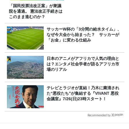
「国民投票法改正案」が衆議
院を通過。 憲法改正手続きは
このまま進むのか？
サッカーW杯の「3分間の給水タイム」、
なぜ今大会から始まった？ サッカーが
「お金」に変わる仕組み
日本のアニメがアフリカで人気の理由と
は？エンタメ社会学者が語るアフリカ市
場のリアル
テレビとラジオが直結！乃木に粛清され
た“悪役たち”が集結する『VIVANT 悪役
会議室』7/26(日)23時スタート！
Recommended by