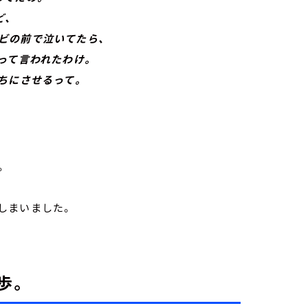
ど、
の前で泣いてたら、
って言われたわけ。
ちにさせるって。
。
しまいました。
歩。