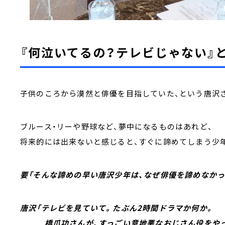
『何泣いてるの？テレビじゃない』
子供のころから漠然と俳優を目指していた、という唐沢
ブルース・リーや野球など、夢中になるものはあれど、
将来的には出来ないと感じると、すぐに諦めてしまう少
要「そんな諦めの早い唐沢少年は、なぜ俳優を諦めなかっ
唐沢「テレビを見ていて。たぶん2時間ドラマか何か。
橋爪功さんが、すっごい意地悪なおじさん役をやっ