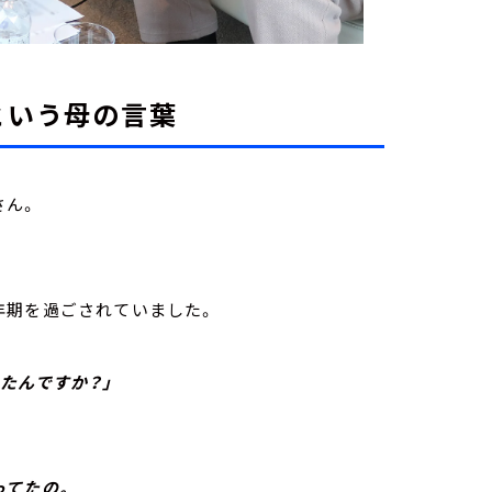
という母の言葉
さん。
年期を過ごされていました。
たんですか？」
てたの。