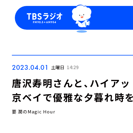
今日の番組表
トピッ
週間番組表
TBS
Podca
お知ら
2023.04.01
土曜日
14:29
唐沢寿明さんと、ハイアッ
京ベイで優雅な夕暮れ時
要 潤のMagic Hour