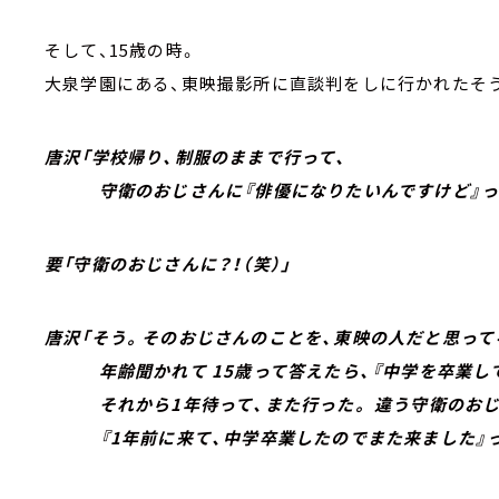
そして、15歳の時。
大泉学園にある、東映撮影所に直談判をしに行かれたそ
唐沢「学校帰り、制服のままで行って、
守衛のおじさんに『俳優になりたいんですけど』っ
要「守衛のおじさんに？！（笑）」
唐沢「そう。そのおじさんのことを、東映の人だと思って
年齢聞かれて 15歳って答えたら、『中学を卒業して
それから1年待って、また行った。 違う守衛のおじ
『1年前に来て、中学卒業したのでまた来ました』って