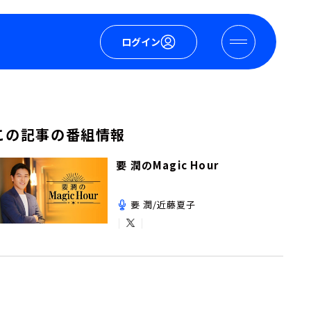
ログイン
この記事の番組情報
要 潤のMagic Hour
要 潤/近藤夏子