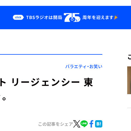
クス
イベント・グッ
ズ
st
YouTube
せ
会社情報
バラエティ・お笑い
ト リージェンシー 東
を。
この記事をシェア