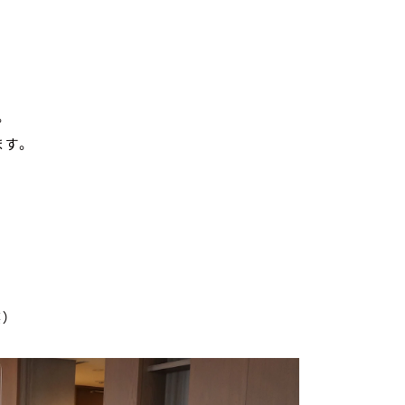
す。
ます。
）