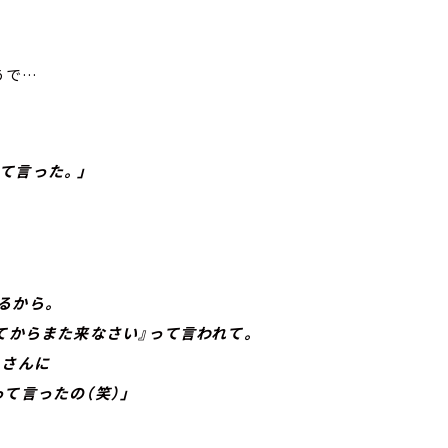
うで…
て言った。」
るから。
からまた来なさい』って言われて。
さんに
言ったの（笑）」