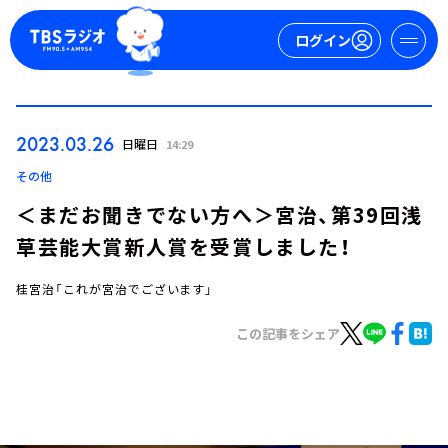
ログイン
マイページ
2023.03.26
日曜日
14:29
新規会員登録
ログイン
その他
＜まだお聞きでない方へ＞宮治、第39回浅
草芸能大賞新人賞を受賞しました！
桂宮治「これが宮治でございます」
この記事をシェア
今日の番組表
週間番組表
トピックス
TBS Podcast