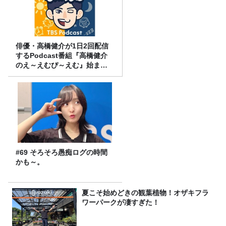
俳優・高橋健介が1日2回配信
するPodcast番組『高橋健介
のえ～えむぴ～えむ』始まり
ます
#69 そろそろ愚痴ログの時間
かも～。
夏こそ始めどきの観葉植物！オザキフラ
ワーパークが凄すぎた！