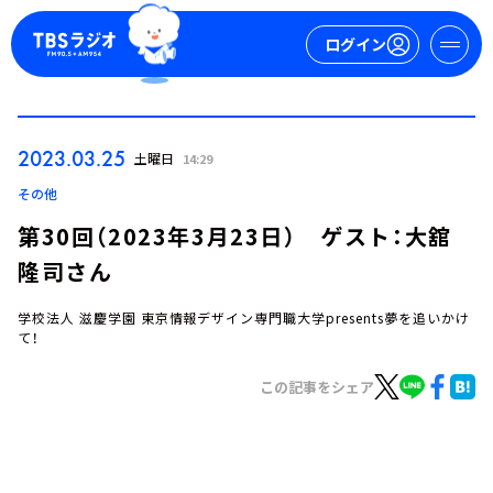
ログイン
マイページ
2023.03.25
土曜日
14:29
新規会員登録
ログイン
その他
第30回（2023年3月23日） ゲスト：大舘
隆司さん
学校法人 滋慶学園 東京情報デザイン専門職大学presents夢を追いかけ
て！
この記事をシェア
今日の番組表
週間番組表
トピックス
TBS Podcast