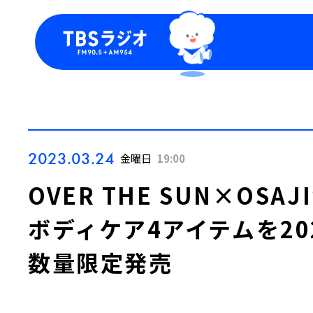
今日の番組表
トピッ
週間番組表
TBS
Podca
お知ら
2023.03.24
金曜日
19:00
OVER THE SUN×OS
ボディケア4アイテムを202
数量限定発売