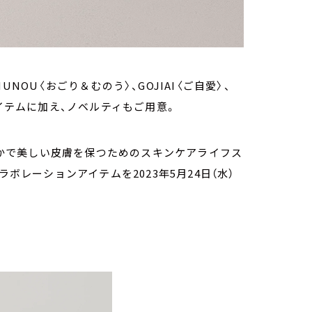
NOU〈おごり＆むのう〉、GOJIAI〈ご⾃愛〉、
アイテムに加え、ノベルティもご⽤意。
が、健やかで美しい⽪膚を保つためのスキンケアライフス
ボレーションアイテムを2023年5⽉24⽇（⽔）