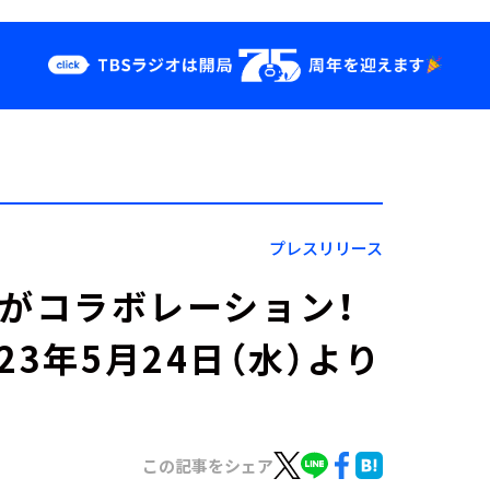
クス
イベント・グッ
ズ
st
YouTube
せ
会社情報
プレスリリース
AJIがコラボレーション！
3年5月24日（水）より
この記事をシェア