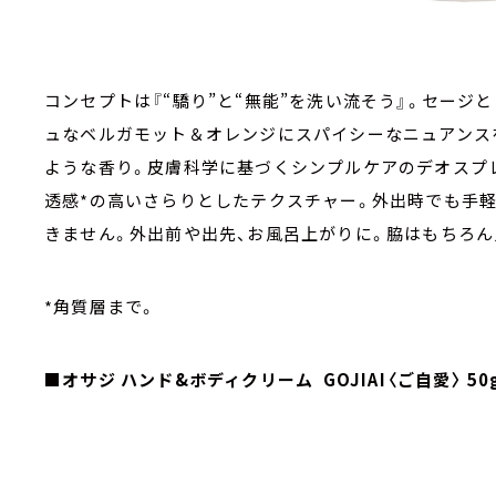
コンセプトは『“驕り”と“無能”を洗い流そう』。セージ
ュなベルガモット＆オレンジにスパイシーなニュアンス
ような⾹り。⽪膚科学に基づくシンプルケアのデオスプ
透感*の⾼いさらりとしたテクスチャー。外出時でも⼿
きません。外出前や出先、お⾵呂上がりに。脇はもちろん
*⾓質層まで。
■オサジ ハンド&ボディクリーム GOJIAI〈ご⾃愛〉 50g /