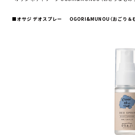
■オサジ デオスプレー OGORI&MUNOU〈おごり＆むのう〉