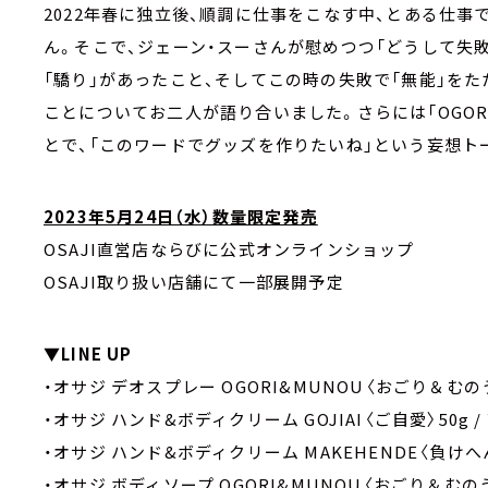
2022年春に独立後、順調に仕事をこなす中、とある仕
ん。そこで、ジェーン・スーさんが慰めつつ「どうして失
「驕り」があったこと、そしてこの時の失敗で「無能」を
ことについてお二人が語り合いました。さらには「OGOR
とで、「このワードでグッズを作りたいね」という妄想ト
2023年5⽉24⽇（⽔）数量限定発売
OSAJI直営店ならびに公式オンラインショップ
OSAJI取り扱い店舗にて⼀部展開予定
▼LINE UP
・オサジ デオスプレー OGORI&MUNOU〈おごり＆むのう〉3
・オサジ ハンド&ボディクリーム GOJIAI〈ご⾃愛〉50g / ¥
・オサジ ハンド&ボディクリーム MAKEHENDE〈負けへんで〉
・オサジ ボディソープ OGORI&MUNOU〈おごり＆むのう〉30