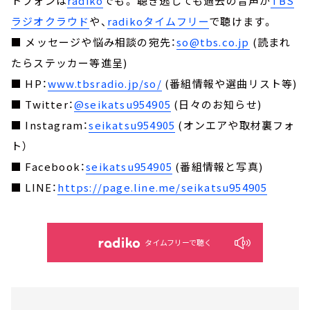
トフォンは
radiko
でも。 聴き逃しても過去の音声が
TBS
ラジオクラウド
や、
radikoタイムフリー
で聴けます。
■ メッセージや悩み相談の宛先：
so@tbs.co.jp
(読まれ
たらステッカー等進呈)
■ HP：
www.tbsradio.jp/so/
(番組情報や選曲リスト等)
■ Twitter：
@seikatsu954905
(日々のお知らせ)
■ Instagram：
seikatsu954905
(オンエアや取材裏フォ
ト）
■ Facebook：
seikatsu954905
(番組情報と写真)
■ LINE：
https://page.line.me/seikatsu954905
タイムフリーで聴く