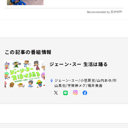
Recommended by
この記事の番組情報
ジェーン・スー 生活は踊る
ジェーン・スー/小笠原亘/山内あゆ/杉
山真也/宇賀神メグ/堀井美香