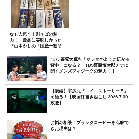
なぜ人気？十割そばの魅
力！ 最高に美味しかった
『山本かじの「国産十割そ
ば」』とは？【十割そば10種
食べ比べ】
#17. 篠塚大輝も「マンタのように広がる
背中」になる？！TBS齋藤慎太郎アナに
聞くメンズフィジークの魅力！！
【後編】宇多丸『トイ・ストーリー５』
を語る！【映画評書き起こし 2026.7.30
放送】
お悩み相談！ブラックコーヒーを克服で
きた理由は？