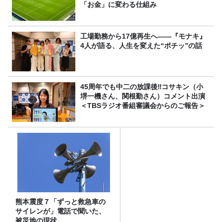
「お金」に変わる仕組み
工場勤務から17億再生へ——『モナキ』
4人が語る、人生を変えた“ポチッ”の話
45周年でも中二の放課後‼コサキン（小
堺一機さん、関根勤さん）コメント出演
＜TBSラジオ番組審議会からのご報告＞
熊本震度７「ずっと救急車の
サイレンが」電話で聞いた、
被災地の現状