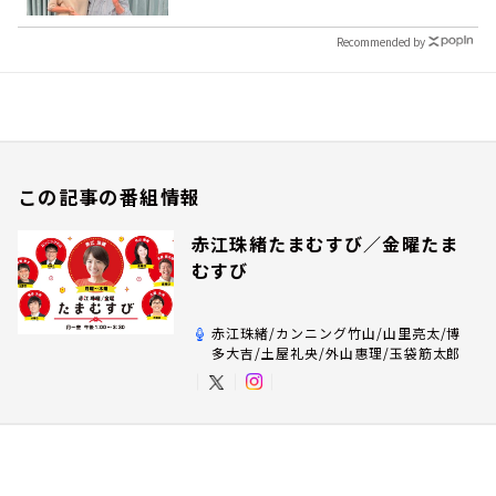
Recommended by
この記事の番組情報
赤江珠緒たまむすび／金曜たま
むすび
赤江珠緒/カンニング竹山/山里亮太/博
多大吉/土屋礼央/外山惠理/玉袋筋太郎