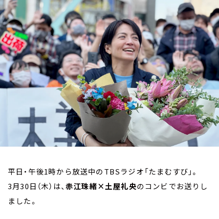
お知らせ
イベント・グッズ
YouTube
会社情報
平日・午後1時から放送中のTBSラジオ「たまむすび」。
3月30日（木）は、
赤江珠緒×土屋礼央
のコンビでお送りし
ました。