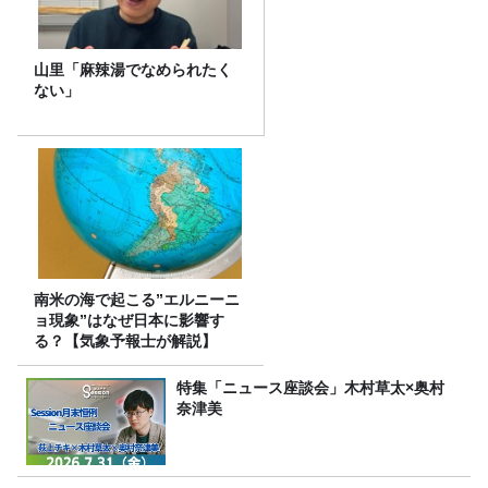
山里「麻辣湯でなめられたく
ない」
南米の海で起こる”エルニーニ
ョ現象”はなぜ日本に影響す
る？【気象予報士が解説】
特集「ニュース座談会」木村草太×奥村
奈津美