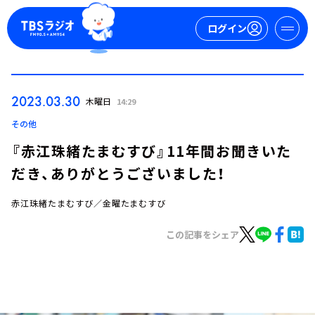
ログイン
マイページ
2023.03.30
木曜日
14:29
新規会員登録
ログイン
その他
『赤江珠緒たまむすび』11年間お聞きいた
だき、ありがとうございました！
赤江珠緒たまむすび／金曜たまむすび
この記事をシェア
今日の番組表
週間番組表
トピックス
TBS Podcast