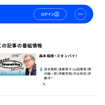
ログイン
この記事の番組情報
森本毅郎・スタンバイ！
森本毅郎/遠藤泰子/山田惠資/酒
井綱一郎/伊藤芳明/渋谷和宏/伊
藤洋一