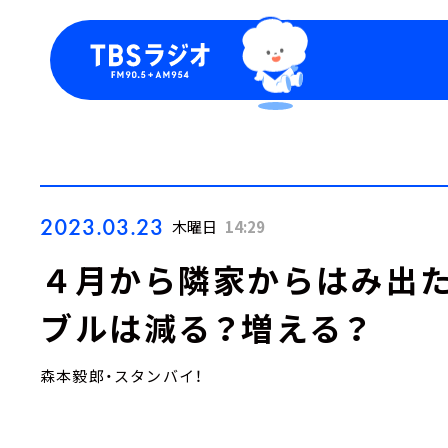
今日の番組表
トピッ
週間番組表
TBS
Podca
お知ら
2023.03.23
木曜日
14:29
４月から隣家からはみ出た
ブルは減る？増える？
森本毅郎・スタンバイ！