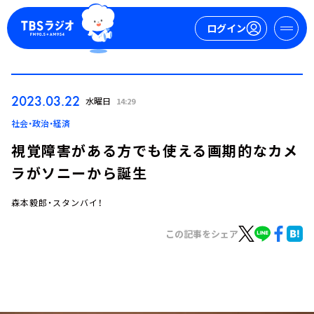
ログイン
マイページ
2023.03.22
水曜日
14:29
新規会員登録
ログイン
社会・政治・経済
視覚障害がある方でも使える画期的なカメ
ラがソニーから誕生
森本毅郎・スタンバイ！
この記事をシェア
今日の番組表
週間番組表
トピックス
TBS Podcast