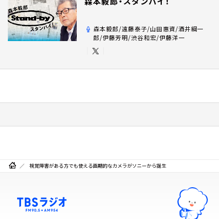
森本毅郎・スタンバイ！
森本毅郎/遠藤泰子/山田惠資/酒井綱一
郎/伊藤芳明/渋谷和宏/伊藤洋一
視覚障害がある方でも使える画期的なカメラがソニーから誕生