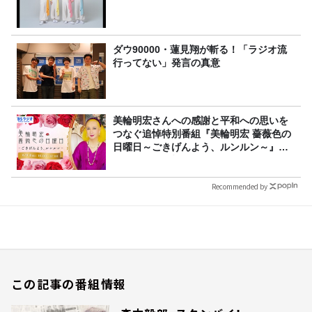
ダウ90000・蓮見翔が斬る！「ラジオ流
行ってない」発言の真意
美輪明宏さんへの感謝と平和への思いを
つなぐ追悼特別番組『美輪明宏 薔薇色の
日曜日～ごきげんよう、ルンルン～』
8/9（日）16時放送
Recommended by
この記事の番組情報