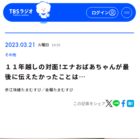
ログイン
マイページ
2023.03.21
火曜日
14:29
新規会員登録
ログイン
その他
１１年越しの対面！エナおばあちゃんが最
後に伝えたかったことは…
赤江珠緒たまむすび／金曜たまむすび
この記事をシェア
今日の番組表
週間番組表
トピックス
TBS Podcast