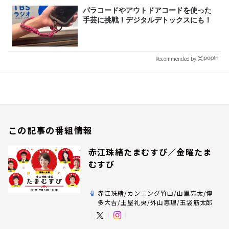
パラコードやアウトドアコードを使った
手芸に挑戦！デジタルデトックスにも！
Recommended by
この記事の番組情報
赤江珠緒たまむすび／金曜たま
むすび
赤江珠緒/カンニング竹山/山里亮太/博
多大吉/土屋礼央/外山惠理/玉袋筋太郎