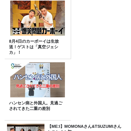
8月4日のカーボーイは生放
送！ゲストは「真空ジェシ
カ」！
ハンセン病と外国人。見過ご
されてきた二重の差別
【ME:I】MOMONAさん&TSUZUMIさん