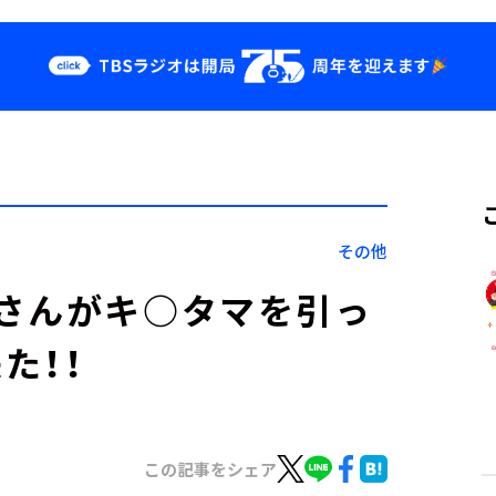
クス
イベント・グッ
ズ
st
YouTube
せ
会社情報
その他
さんがキ○タマを引っ
た！！
この記事をシェア