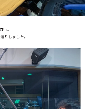
すび
」。
お送りしました。