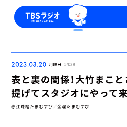
今日の番組表
トピッ
週間番組表
TBS
Podca
お知ら
2023.03.20
月曜日
14:29
表と裏の関係！大竹まこと
提げてスタジオにやって来
赤江珠緒たまむすび／金曜たまむすび