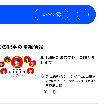
ログイン
この記事の番組情報
赤江珠緒たまむすび／金曜たま
むすび
赤江珠緒/カンニング竹山/山里亮
太/博多大吉/土屋礼央/外山惠理/
玉袋筋太郎