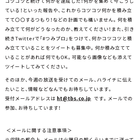
コツコツと続けて何かを達成した！何かを集めて今こうし
ている！といった報告や、これからコツコツ何かを積み立
てて〇〇するつもり！などの計画でも構いません。何を積
み立てて何がどうなったのか、教えてください！また、引き
続きTwitterで「#つみプロ」をつけて、何かコツコツと積
み立てていることをツイートも募集中。何か積み立てて
いることがあれば何でもOK。可能なら画像なども添えて
ツイートしてみてください。
そのほか、今週の放送を受けてのメール、ハライチに伝え
たいこと、情報などなんでもお待ちしています。
受付メールアドレスは
ht@tbs.co.jp
です。メールでの
参加、お待ちしています！
＜メールに関する注意事項＞
※収録の都合上、メールは火曜日の朝くらいまでに送って