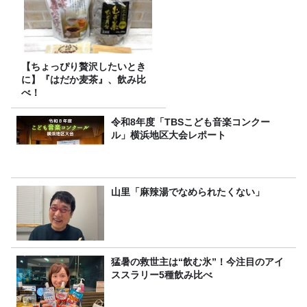
【ちょっぴり贅沢したいとき
に】『はだか麦茶』、飲み比
べ！
令和8年度「TBSこども音楽コンクー
ル」横浜地区大会レポート
山里「麻辣湯でなめられたくない」
猛暑の救世主は“飲む氷”！今注目のアイ
ススラリー5種飲み比べ