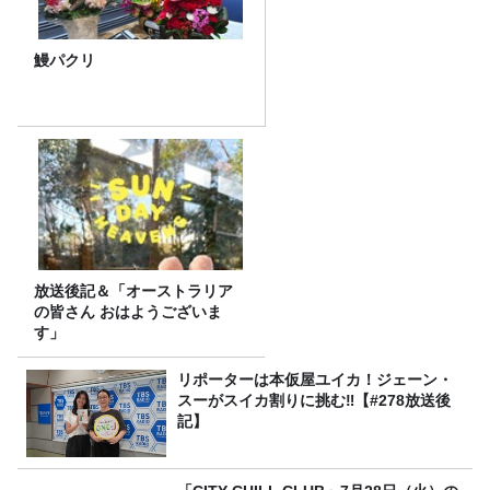
鰻パクリ
放送後記＆「オーストラリア
の皆さん おはようございま
す」
リポーターは本仮屋ユイカ！ジェーン・
スーがスイカ割りに挑む‼【#278放送後
記】