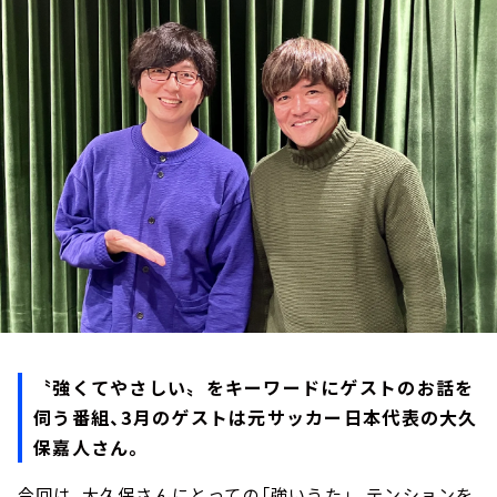
お知らせ
イベント・グッズ
YouTube
会社情報
〝強くてやさしい〟をキーワードにゲストのお話を
伺う番組、3月のゲストは
元サッカー日本代表の大久
保嘉人さん
。
今回は、大久保さんにとっての「強いうた」。テンションを