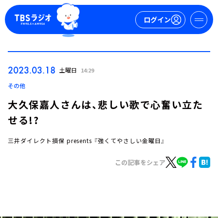
ログイン
マイページ
2023.03.18
土曜日
14:29
新規会員登録
ログイン
その他
大久保嘉人さんは、悲しい歌で心奮い立た
せる!?
三井ダイレクト損保 presents 『強くてやさしい金曜日』
この記事をシェア
今日の番組表
週間番組表
トピックス
TBS Podcast