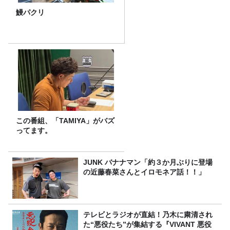
鰻パクリ
この番組、「TAMIYA」がバズ
ってます。
JUNK バナナマン「約３か月ぶりに登場
の近藤春菜さんとイロモネア話！！」
テレビとラジオが直結！乃木に粛清され
た“悪役たち”が集結する『VIVANT 悪役