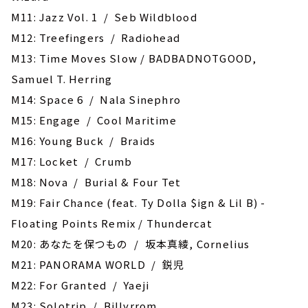
M11: Jazz Vol. 1 / Seb Wildblood
M12: Treefingers / Radiohead
M13: Time Moves Slow / BADBADNOTGOOD,
Samuel T. Herring
M14: Space 6 / Nala Sinephro
M15: Engage / Cool Maritime
M16: Young Buck / Braids
M17: Locket / Crumb
M18: Nova / Burial & Four Tet
M19: Fair Chance (feat. Ty Dolla $ign & Lil B) -
Floating Points Remix / Thundercat
M20: あなたを保つもの / 坂本真綾, Cornelius
M21: PANORAMA WORLD / 鋭児
M22: For Granted / Yaeji
M23: Solotrip / Billyrrom