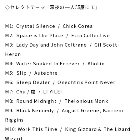
◇セレクトテーマ 「深夜の一人部屋にて」
M1: Crystal Silence / Chick Corea
M2: Space is the Place / Ezra Collective
M3: Lady Day and John Coltrane / Gil Scott-
Heron
M4: Water Soaked In Forever / Khotin
M5: Slip / Autechre
M6: Sleep Dealer / Oneohtrix Point Never
M7: Chu / 處 / LI YILEI
M8: Round Midnight / Thelonious Monk
M9: Black Kennedy / August Greene, Karriem
Riggins
M10: Work This Time / King Gizzard & The Lizard
Wizard