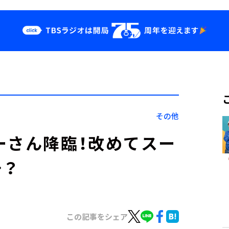
クス
イベント・グッ
ズ
st
YouTube
せ
会社情報
その他
ーさん降臨！改めてスー
…？
この記事をシェア