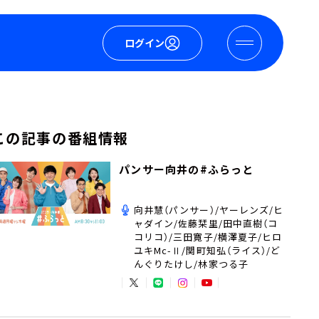
ログイン
この記事の番組情報
パンサー向井の#ふらっと
向井慧（パンサー）/ヤーレンズ/ヒ
ャダイン/佐藤栞里/田中直樹（コ
コリコ）/三田寛子/横澤夏子/ヒロ
ユキMc-Ⅱ/関町知弘（ライス）/ど
んぐりたけし/林家つる子