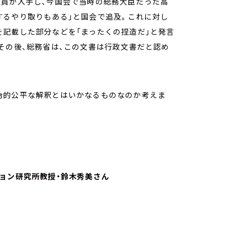
議員が入手し、今国会で当時の総務大臣だった高
するやり取りもある」と国会で追及。これに対し
を記載した部分などを「まったくの捏造だ」と発言
その後、総務省は、この文書は行政文書だと認め
治的公平な解釈とはいかなるものなのか考えま
ション研究所教授・鈴木秀美さん