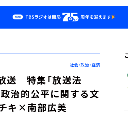
クス
イベント・グッ
ズ
st
YouTube
せ
会社情報
社会・政治・経済
）放送 特集「放送法
した政治的公平に関する文
チキ×南部広美