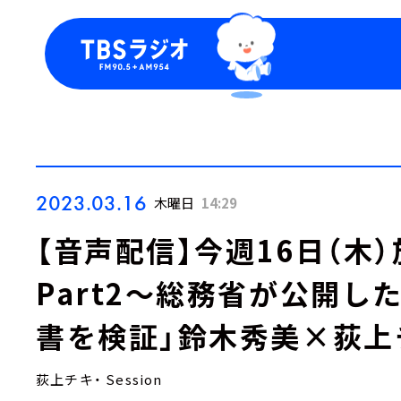
今日の番組表
トピッ
週間番組表
TBS
Podca
お知ら
2023.03.16
木曜日
14:29
【音声配信】今週16日（木
Part2～総務省が公開
書を検証」鈴木秀美×荻上
荻上チキ・ Session