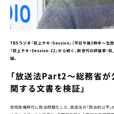
TBSラジオ『荻上チキ・Session』（平日午後3時半～生放
『荻上チキ・Session-22』から続く、新世代の評論
組。
「放送法Part2～総務省
関する文書を検証」
安倍政権時代に政治問題化した、放送法の「政治的公平