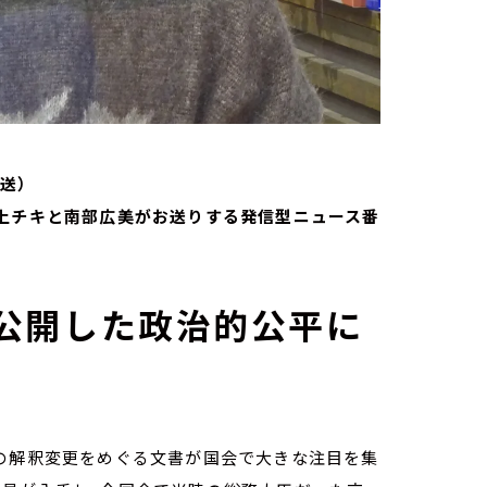
送）
家・荻上チキと南部広美がお送りする発信型ニュース番
が公開した政治的公平に
」の解釈変更をめぐる文書が国会で大きな注目を集