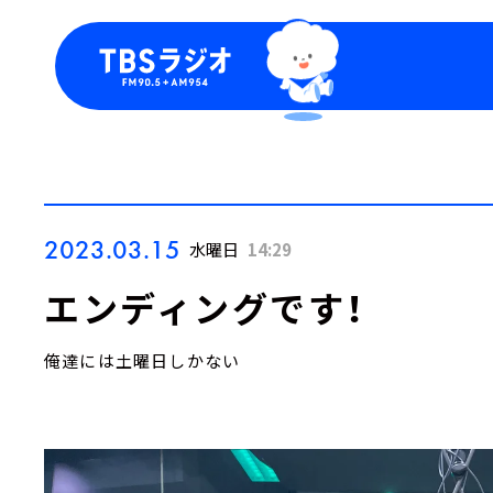
今日の番組表
トピッ
週間番組表
TBS
Podca
お知ら
2023.03.15
水曜日
14:29
エンディングです！
俺達には土曜日しかない