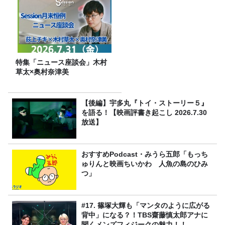
特集「ニュース座談会」木村
草太×奥村奈津美
【後編】宇多丸『トイ・ストーリー５』
を語る！【映画評書き起こし 2026.7.30
放送】
おすすめPodcast・みうら五郎「もっち
ゅりんと映画ちいかわ 人魚の島のひみ
つ」
#17. 篠塚大輝も「マンタのように広がる
背中」になる？！TBS齋藤慎太郎アナに
聞くメンズフィジークの魅力！！