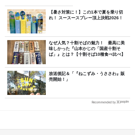
【暑さ対策に！】この1本で夏を乗り切
れ！ スースースプレー頂上決戦2026！
なぜ人気？十割そばの魅力！ 最高に美
味しかった『山本かじの「国産十割そ
ば」』とは？【十割そば10種食べ比べ】
放送後記＆「『ねこずみ・うささわ』販
売開始！」
Recommended by