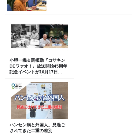
小堺一機＆関根勤『コサキン
DEワァオ！』放送開始45周年
記念イベントが10月17日
（土）に開催決定！本日より
FC先行受付スタート！
ハンセン病と外国人。見過ご
されてきた二重の差別